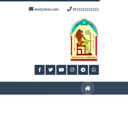
Skip
test@test.com
0111111111111
to
content