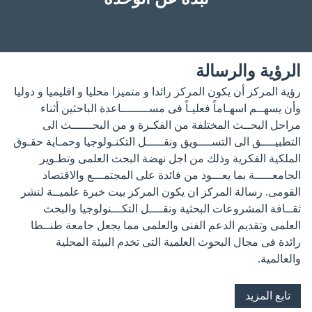
الرؤية والرسالة
رؤية المركز أن يكون المركز رائدا و متميزا محليا و اقليميا و دوليا
وأن يسهــم اسهـاماً فعليـاً فى مســــــــاعدة الباحثين أثناء
مراحل البحــث المختلفة من الفكـرة و من البحــــــث الى
التطبيــــق الى التســــويق ونقـــــل التكنـولوجيا وحمـاية حقـوق
الملكية الفكرية وذلك من اجل نهضة البحث العلمى وتطـوير
الجامعـــــة بما يعـــود من فائدة على المجتمـــع والاقتصاد
القومى. رسالة المركز ان يكون المركز بيت خبرة علميــة لنشر
ثقــافة المشروعات البحثية ونقــــل التكـــنولوجيا والبحث
العلمى وتقديم الدعم الفنى والعلمى مما يجعل جامعة طنــطا
رائدة فى مجال البحوث العلمية التى تخدم البيئة المحلية
والعالمية.
تابع المزيد