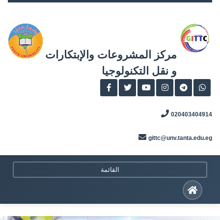
Skip
to
content
و نقل التكنولوجيا
020403404914
gittc@unv.tanta.edu.eg
القائمة