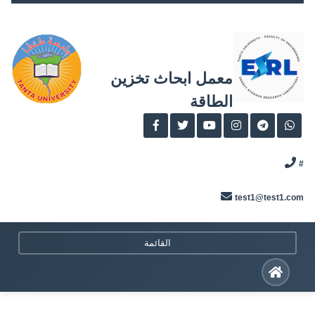
Skip
to
content
معمل ابحاث تخزين
الطاقة
#
test1@test1.com
القائمة