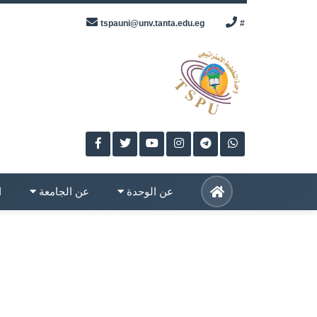
Skip
tspauni@unv.tanta.edu.eg
#
to
content
عن الوحدة
عن الجامعة
ا