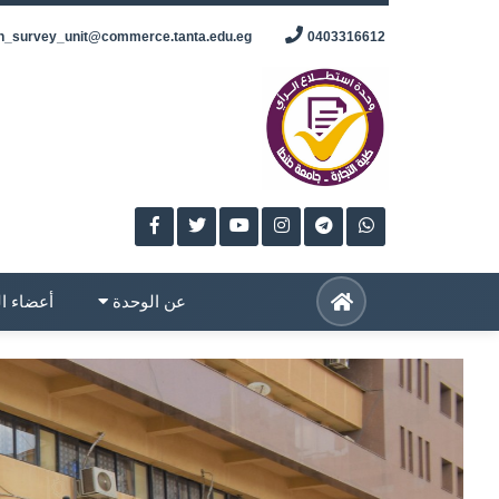
Skip
n_survey_unit@commerce.tanta.edu.eg
0403316612
to
content
عن الوحدة
أعضاء ا