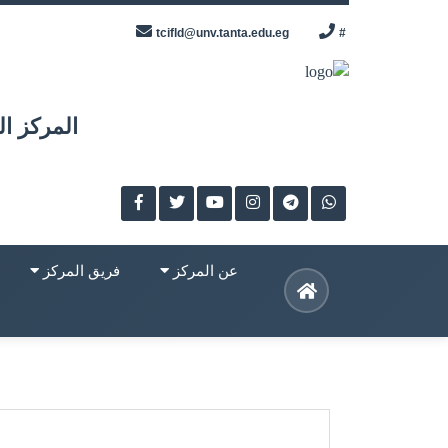
Skip
tcifld@unv.tanta.edu.eg
#
to
content
المركز ال
عن المركز
فريق المركز