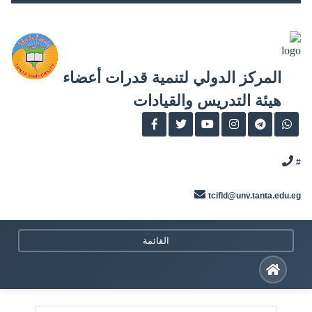
Skip
to
content
المركز الدولي لتنمية قدرات أعضاء
هيئة التدريس والقيادات
#
tcifld@unv.tanta.edu.eg
القائمة