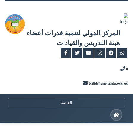
Skip
to
content
المركز الدولي لتنمية قدرات أعضاء
هيئة التدريس والقيادات
#
tcifld@unv.tanta.edu.eg
القائمة