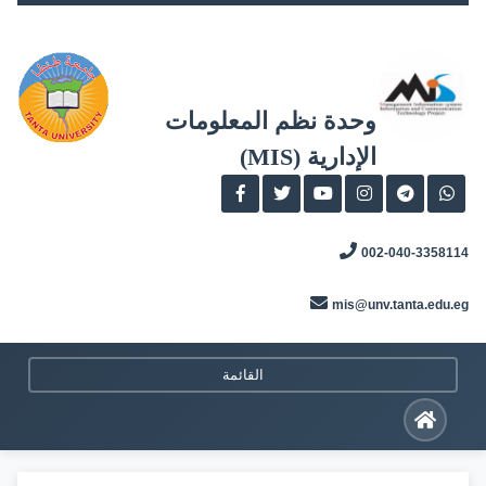
Skip
to
content
وحدة نظم المعلومات
الإدارية (MIS)
002-040-3358114
mis@unv.tanta.edu.eg
القائمة