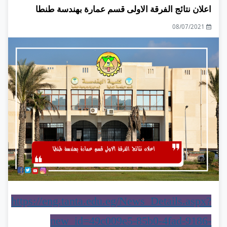
اعلان نتائج الفرقة الاولى قسم عمارة بهندسة طنطا
08/07/2021
https://eng.tanta.edu.eg/News_Details.aspx?
new_id=49c009e5-85b0-4fad-9186-