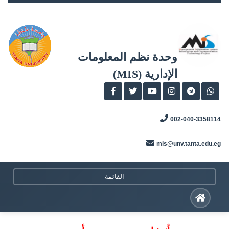
Skip
to
content
وحدة نظم المعلومات
الإدارية (MIS)
002-040-3358114
mis@unv.tanta.edu.eg
القائمة