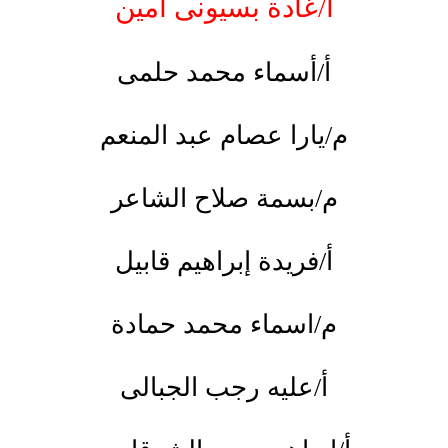
أ/غادة بسيونى أمين
أ/أسماء محمد حلمى
م/يارا عصام عبد المنعم
م/بسمة صلاح الشاعر
أ/فريدة إبراهيم قابيل
م/اسماء محمد حمادة
أ/عليه رجب الجبالى