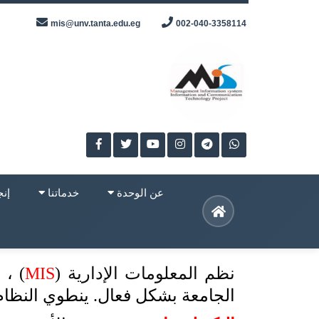
Skip
mis@unv.tanta.edu.eg
002-040-3358114
to
content
عن الوحدة
خدماتنا
إنج
نظم المعلومات الإدارية
(
MIS
)
، 
الجامعة بشكل فعال. ينطوي النظام 