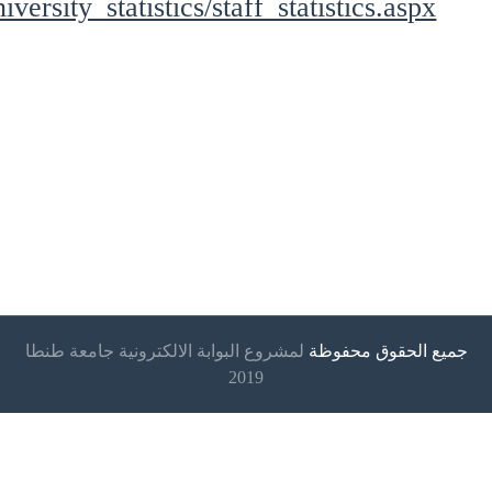
iversity_statistics/staff_statistics.aspx
جميع الحقوق محفوظة
لمشروع البوابة الالكترونية جامعة طنطا
2019