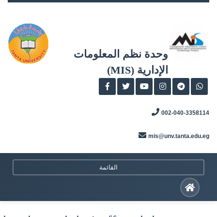
Skip
to
content
وحدة نظم المعلومات
الإدارية (MIS)
002-040-3358114
mis@unv.tanta.edu.eg
القائمة