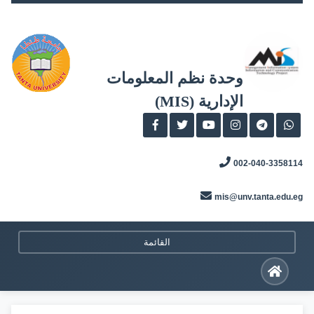
Skip
to
content
وحدة نظم المعلومات
الإدارية (MIS)
002-040-3358114
mis@unv.tanta.edu.eg
القائمة