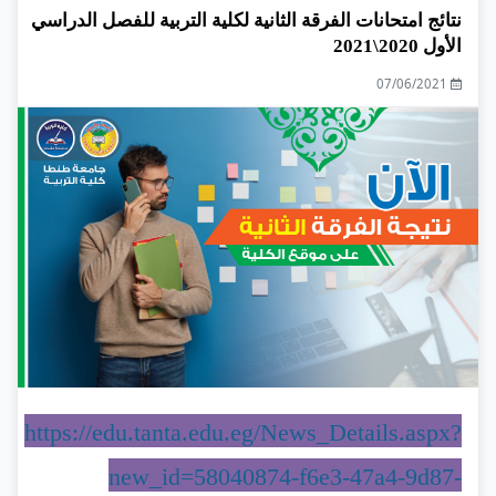
نتائج امتحانات الفرقة الثانية لكلية التربية للفصل الدراسي
الأول 2020\2021
07/06/2021
https://edu.tanta.edu.eg/News_Details.aspx?
new_id=58040874-f6e3-47a4-9d87-