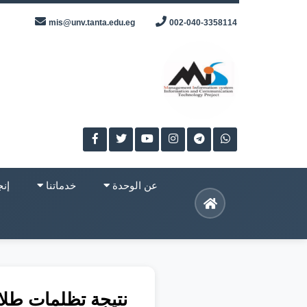
Skip
mis@unv.tanta.edu.eg
002-040-3358114
to
content
عن الوحدة
خدماتنا
إنج
نتيجة تظلمات طلاب