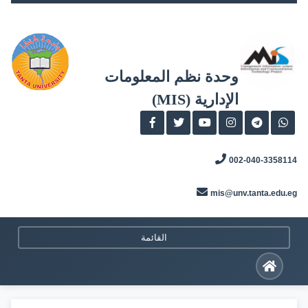
Skip
to
content
وحدة نظم المعلومات
الإدارية (MIS)
002-040-3358114
mis@unv.tanta.edu.eg
القائمة