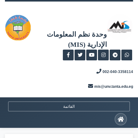
Skip
to
content
وحدة نظم المعلومات
الإدارية (MIS)
002-040-3358114
mis@unv.tanta.edu.eg
القائمة