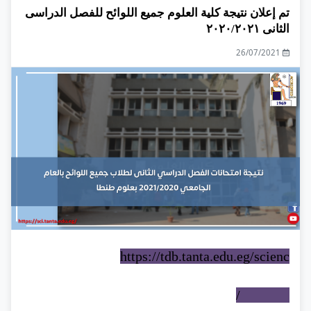
تم إعلان نتيجة كلية العلوم جميع اللوائح للفصل الدراسى
الثانى ٢٠٢٠/٢٠٢١
26/07/2021
https://tdb.tanta.edu.eg/scienc
e_voting/