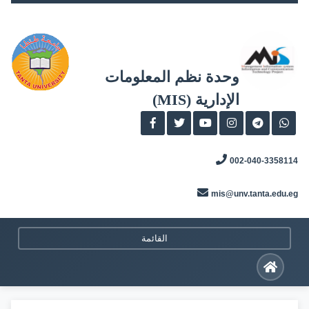
Skip
to
content
وحدة نظم المعلومات
الإدارية (MIS)
002-040-3358114
mis@unv.tanta.edu.eg
القائمة