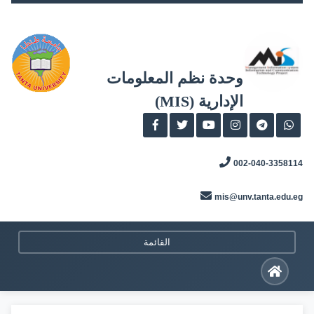
Skip
to
content
وحدة نظم المعلومات
الإدارية (MIS)
002-040-3358114
mis@unv.tanta.edu.eg
القائمة