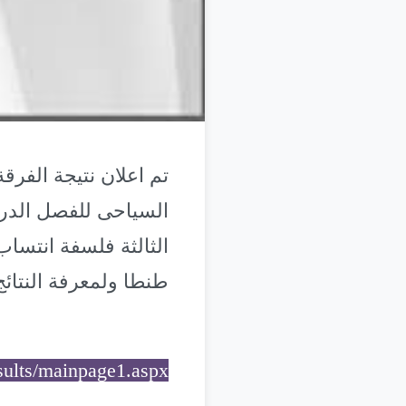
تم اعلان نتيجة الفرقة
طنطا ولمعرفة النتائج
esults/mainpage1.aspx