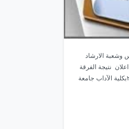
فس وشعبة الارشاد
ام الجامعى ٢٠٢٠/٢٠٢١ كما تم ايضااعلان نتيجة الفرقة
الثالثة فلسفة انتساب للفصل الدراسى الثانى للعام الجامعى ٢٠٢٠/٢٠٢١بكلية الآداب جامعة