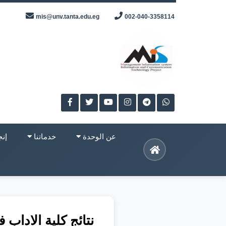
Skip
mis@unv.tanta.edu.eg
002-040-3358114
to
content
عن الوحدة
خدماتنا
إنج
نتائج كلية الاداب فصل