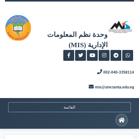
Skip
to
content
وحدة نظم المعلومات
الإدارية (MIS)
002-040-3358114
mis@unv.tanta.edu.eg
القائمة