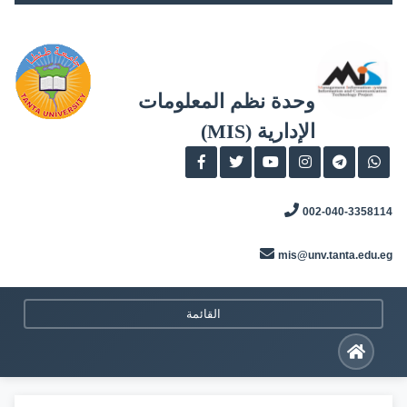
Skip
to
content
وحدة نظم المعلومات
الإدارية (MIS)
002-040-3358114
mis@unv.tanta.edu.eg
القائمة