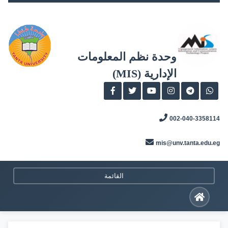
Skip
to
content
وحدة نظم المعلومات
الإدارية (MIS)
002-040-3358114
mis@unv.tanta.edu.eg
القائمة