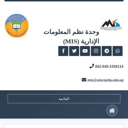
Skip
to
content
وحدة نظم المعلومات
الإدارية (MIS)
002-040-3358114
mis@unv.tanta.edu.eg
القائمة