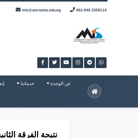
Skip
mis@unv.tanta.edu.eg
002-040-3358114
to
content
عن الوحدة
خدماتنا
إنج
نتيجة الفرقة الثانية ان