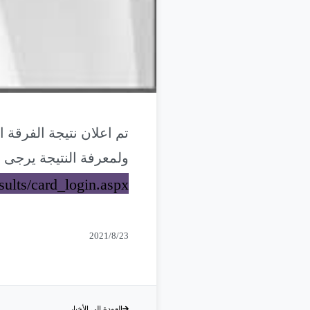
ولمعرفة النتيجة يرجى ا
esults/card_login.aspx
2021/8/23
العودة إلى الأخبار