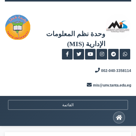
Skip
to
content
وحدة نظم المعلومات
الإدارية (MIS)
002-040-3358114
mis@unv.tanta.edu.eg
القائمة