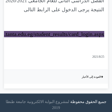
الفصل الدراسى ال
النتيجة يرجى الدخول على الرابط التالى
tdb.tanta.edu.eg/student_results/card_login.aspx
2021/8/25
العودة إلى الأخبار
جميع الحقوق محفوظة
لمشروع البوابة الالكترونية جامعة طنطا
2019