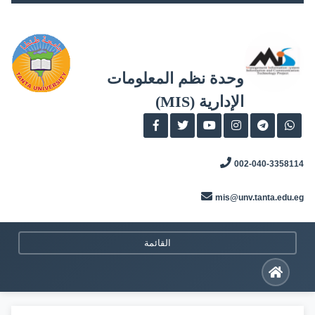
Skip
to
content
وحدة نظم المعلومات
الإدارية (MIS)
002-040-3358114
mis@unv.tanta.edu.eg
القائمة