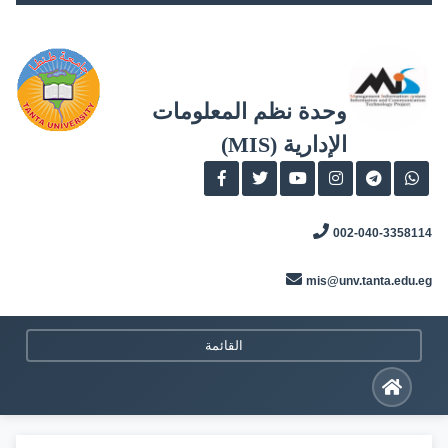
Skip
to
content
وحدة نظم المعلومات
الإدارية (MIS)
002-040-3358114
mis@unv.tanta.edu.eg
القائمة