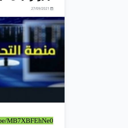
27/09/2021
tu.be/MB7XBFEhNe0