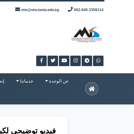
Skip
mis@unv.tanta.edu.eg
002-040-3358114
to
content
عن الوحدة
خدماتنا
إنج
فيديو توضيحى لكي