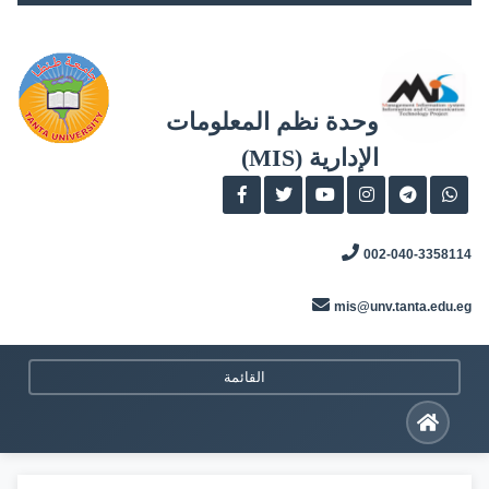
Skip
to
content
وحدة نظم المعلومات
الإدارية (MIS)
002-040-3358114
mis@unv.tanta.edu.eg
القائمة