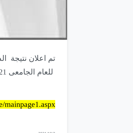
تم اعلان نتيجة ال
للعام الجامعى 2020/2021 ولمعرفة النتيجة يرجى الدخول على الرابط التالى
ce/mainpage1.aspx