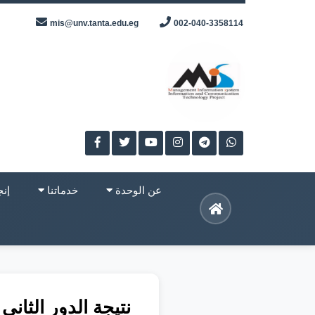
Skip
mis@unv.tanta.edu.eg
002-040-3358114
to
content
عن الوحدة
خدماتنا
إنج
نتيجة الدور الثانى 