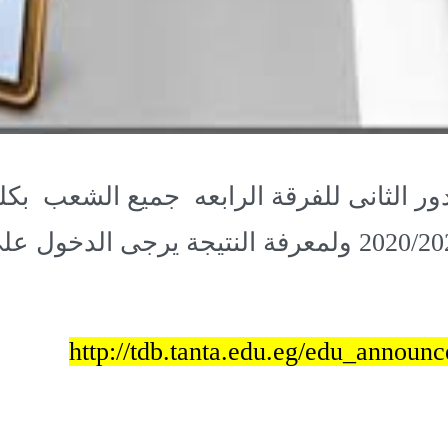
دور الثانى للفرقة الرابعه جميع الشعب بكلي
http://tdb.tanta.edu.eg/edu_announ