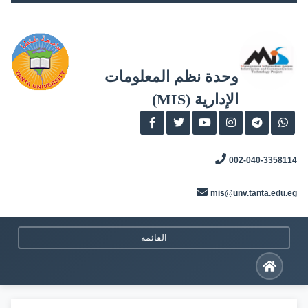
Skip
to
content
وحدة نظم المعلومات
الإدارية (MIS)
002-040-3358114
mis@unv.tanta.edu.eg
القائمة