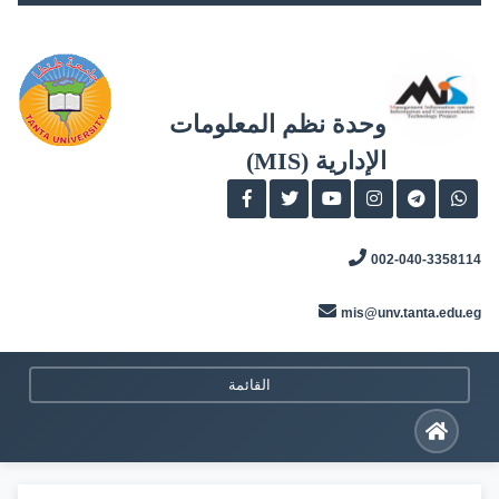
Skip
to
content
وحدة نظم المعلومات
الإدارية (MIS)
002-040-3358114
mis@unv.tanta.edu.eg
القائمة