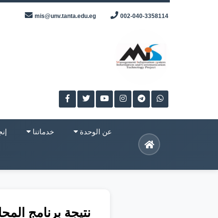
Skip
mis@unv.tanta.edu.eg
002-040-3358114
to
content
عن الوحدة
خدماتنا
إنج
نتيجة برنامج المحاسب