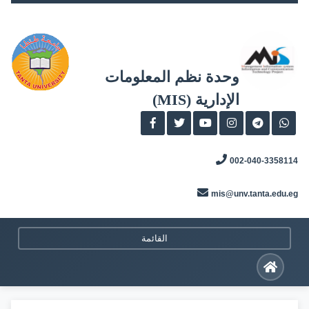
Skip
to
content
وحدة نظم المعلومات
الإدارية (MIS)
002-040-3358114
mis@unv.tanta.edu.eg
القائمة