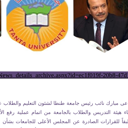
g/News_details_archive.aspx?id=ec1f019f-20b8-47
رفاعى مبارك نائب رئيس جامعة طنطا لشئون التعليم والطلاب ع
 هيئة التدريس والطلاب بالجامعة من اتمام عملية رفع الأب
بقاً للقرارات الصادرة عن المجلس الأعلى للجامعات بشأن