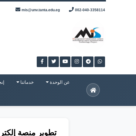
Skip
mis@unv.tanta.edu.eg
002-040-3358114
to
content
عن الوحدة
خدماتنا
إنج
تطوير منصة إلكترو