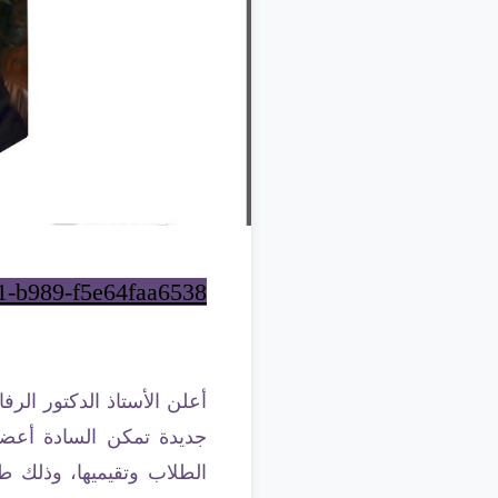
d1-b989-f5e64faa6538
أعلن الأستاذ الدكتور ال
جديدة تمكن السادة أعضاء
الطلاب وتقيميها، وذلك ط