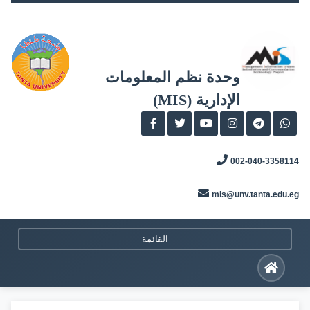
Skip
to
content
وحدة نظم المعلومات
الإدارية (MIS)
002-040-3358114
mis@unv.tanta.edu.eg
القائمة