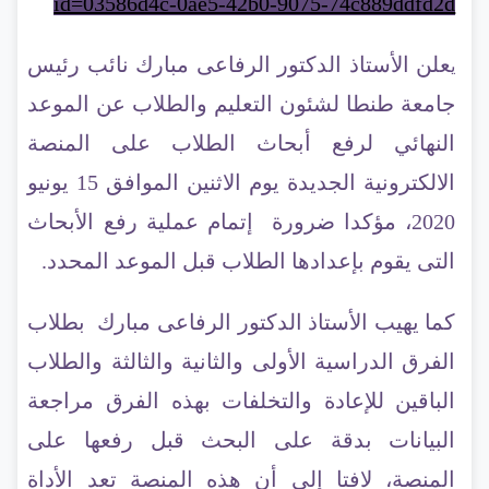
id=03586d4c-0ae5-42b0-9075-74c889ddfd2d
علن الأستاذ الدكتور الرفاعى مبارك نائب رئيس
ي
جامعة طنطا لشئون التعليم والطلاب عن الموعد
النهائي لرفع أبحاث الطلاب على المنصة
الالكترونية الجديدة يوم الاثنين الموافق 15 يونيو
2020، مؤكدا ضرورة
إتمام عملية رفع الأبحاث
التى يقوم بإعدادها الطلاب
قبل الموعد المحدد.
كما يهيب الأستاذ الدكتور الرفاعى مبارك بطلاب
الفرق الدراسية الأولى والثانية والثالثة والطلاب
الباقين للإعادة والتخلفات بهذه الفرق مراجعة
البيانات بدقة على البحث قبل رفعها على
المنصة،
لافتا إلى أن هذه المنصة تعد الأداة