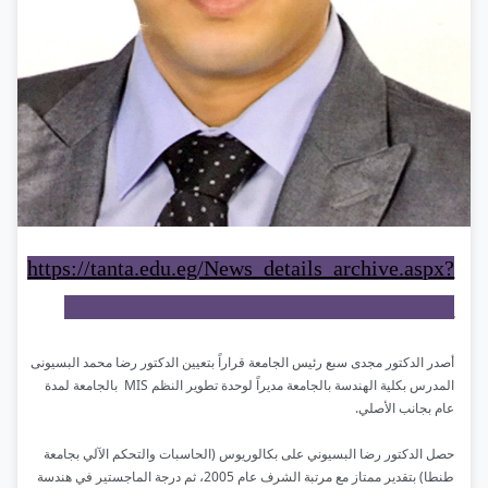
https://tanta.edu.eg/News_details_archive.aspx?
id=60f67c6c-cf1b-4df9-97b8-9974f1ea4933
أصدر الدكتور مجدى سبع رئيس الجامعة قراراً بتعيين الدكتور رضا محمد البسيونى
المدرس بكلية الهندسة بالجامعة مديراً لوحدة تطوير النظم MIS بالجامعة لمدة
عام بجانب الأصلي.
حصل الدكتور رضا البسيوني على بكالوريوس (الحاسبات والتحكم الآلي بجامعة
طنطا) بتقدير ممتاز مع مرتبة الشرف عام 2005، ثم درجة الماجستير في هندسة