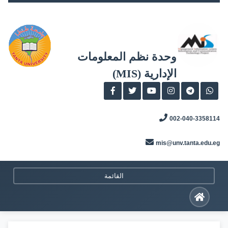
Skip
to
content
وحدة نظم المعلومات
الإدارية (MIS)
002-040-3358114
mis@unv.tanta.edu.eg
القائمة