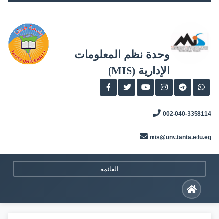
Skip
to
content
وحدة نظم المعلومات
الإدارية (MIS)
002-040-3358114
mis@unv.tanta.edu.eg
القائمة