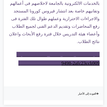
بالخدمات الالكترونية بالجامعة لاخلاصهم فى أعمالهم
وتفانيهم خاصة بعد انتشار فيروس كورونا المستجد
والاجراءات الاحترازية وعملهم طوال تلك الفترة فى
رفع المحاضرات وتقديم الدعم الفنى لجميع الطلاب
وأعضاء هيئة التدريس خلال فترة رفع الأبحاث واعلان
نتائج الطلاب.
https://tanta.edu.eg/News_details_archive.aspx?
9498-2afc23ccb909
id=af304067-b119-443c-
العودة إلى الأخبار