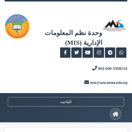
Skip
to
content
وحدة نظم المعلومات
الإدارية (MIS)
002-040-3358114
mis@unv.tanta.edu.eg
القائمة