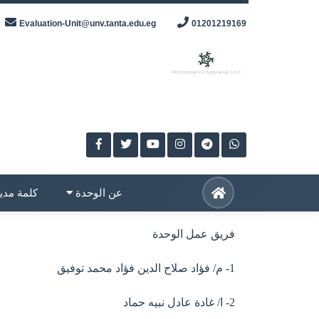
Skip
Evaluation-Unit@unv.tanta.edu.eg
01201219169
to
content
عن الوحدة
كلمة مدي
فريق عمل الوحدة
1- م/ فؤاد صلاح الدين فؤاد محمد توفيق
2- ا/ غادة عادل نبيه حماد