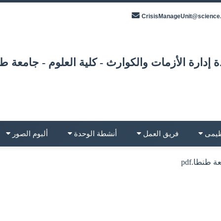
CrisisManageUnit@science.
 إدارة الأزمات والكوارث - كلية العلوم - جامعة ط
نظيمى
فريق العمل
أنشطة الوحدة
ألبوم الصور
 طنطا.pdf