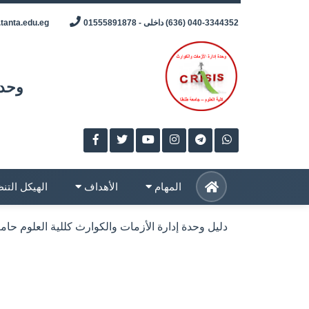
Skip
040-3344352 (636) داخلى - 01555891878
tanta.edu.eg
to
content
وحدة
المهام
الأهداف
الهيكل الت
دليل وحدة إدارة الأزمات والكوارث كللية العلوم حامعة