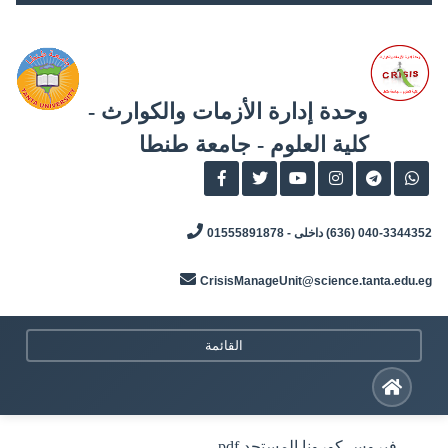
Skip
to
content
وحدة إدارة الأزمات والكوارث -
كلية العلوم - جامعة طنطا
040-3344352 (636) داخلى - 01555891878
CrisisManageUnit@science.tanta.edu.eg
القائمة
فيروس كورونا المستجد.pdf