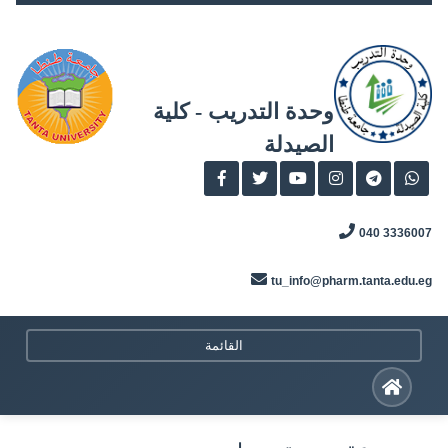
Skip
to
content
وحدة التدريب - كلية
الصيدلة
3336007 040
tu_info@pharm.tanta.edu.eg
القائمة