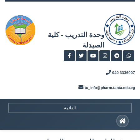
Skip
to
content
وحدة التدريب - كلية
الصيدلة
3336007 040
tu_info@pharm.tanta.edu.eg
القائمة