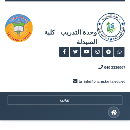
Skip
to
content
وحدة التدريب - كلية
الصيدلة
3336007 040
tu_info@pharm.tanta.edu.eg
القائمة