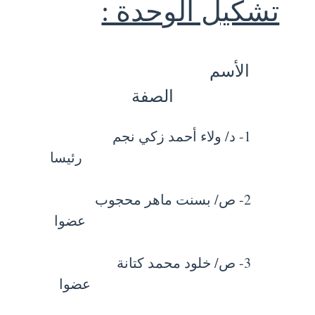
تشكيل الوحدة :
الأسم
الصفة
1- د/ ولاء أحمد زكي نجم
رئيسا
2- ص/ بسنت ماهر محجوب
عضوا
3- ص/ خلود محمد كتانة
عضوا