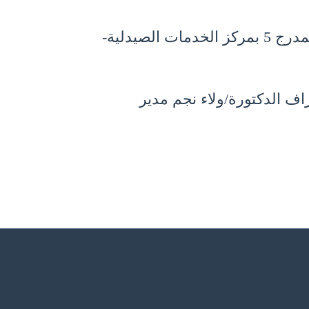
وذلك فى يوم الثلاثاء الموافق 10 اكتوبر2023 فى تمام الساعة العاشرة و النصف صباحا بمدرج 5 بمركز الخدمات الصيدلية-
ف الدكتورة/ولاء نجم مدير