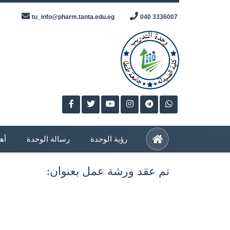
Skip
tu_info@pharm.tanta.edu.eg
3336007 040
to
content
رؤية الوحدة
رسالة الوحدة
أه
تم عقد ورشة عمل بعنوان: