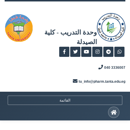
Skip
to
content
وحدة التدريب - كلية
الصيدلة
3336007 040
tu_info@pharm.tanta.edu.eg
القائمة