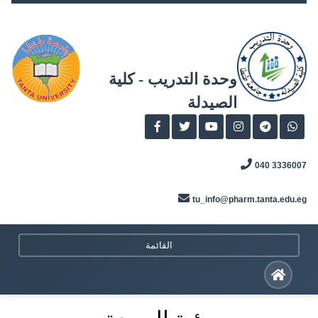
Skip
to
content
وحدة التدريب - كلية
الصيدلة
3336007 040
tu_info@pharm.tanta.edu.eg
القائمة