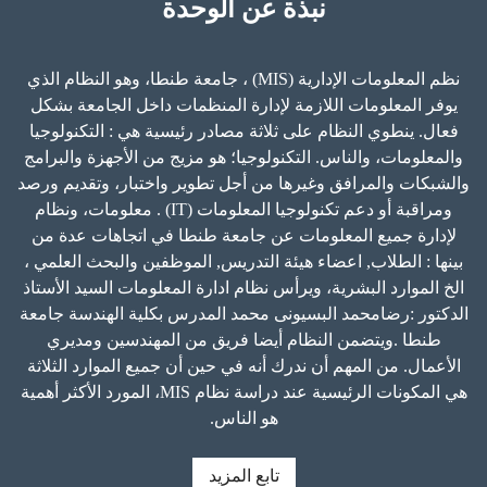
نبذة عن الوحدة
نظم المعلومات الإدارية (MIS) ، جامعة طنطا، وهو النظام الذي
يوفر المعلومات اللازمة لإدارة المنظمات داخل الجامعة بشكل
فعال. ينطوي النظام على ثلاثة مصادر رئيسية هي : التكنولوجيا
والمعلومات، والناس. التكنولوجيا؛ هو مزيج من الأجهزة والبرامج
والشبكات والمرافق وغيرها من أجل تطوير واختبار، وتقديم ورصد
ومراقبة أو دعم تكنولوجيا المعلومات (IT) . معلومات، ونظام
لإدارة جميع المعلومات عن جامعة طنطا في اتجاهات عدة من
بينها : الطلاب, اعضاء هيئة التدريس, الموظفين والبحث العلمي ،
الخ الموارد البشرية، ويرأس نظام ادارة المعلومات السيد الأستاذ
الدكتور :رضامحمد البسيونى محمد المدرس بكلية الهندسة جامعة
طنطا .ويتضمن النظام أيضا فريق من المهندسين ومديري
الأعمال. من المهم أن ندرك أنه في حين أن جميع الموارد الثلاثة
هي المكونات الرئيسية عند دراسة نظام MIS، المورد الأكثر أهمية
هو الناس.
تابع المزيد