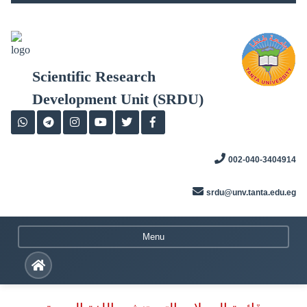
Skip
to
content
Scientific Research
Development Unit (SRDU)
002-040-3404914
srdu@unv.tanta.edu.eg
Menu